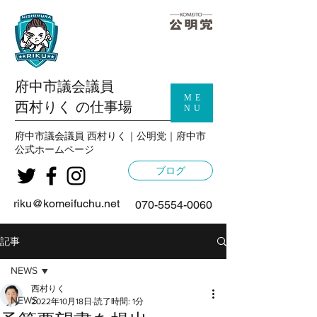
府中市議会議員
ME
西村りく の仕事場
NU
府中市議会議員 西村りく｜公明党｜府中市
公式
ホームページ
ブログ
riku@komeifuchu.net
070-5554-0060
記事
NEWS
西村りく
NEWS
2022年10月18日
読了時間: 1分