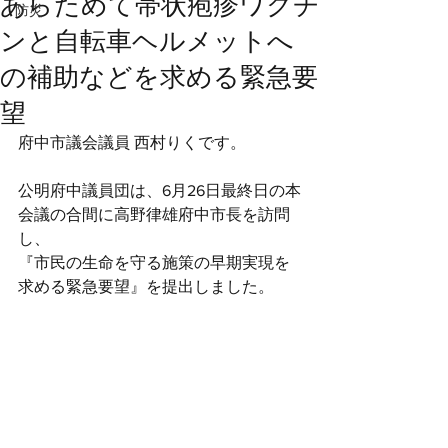
あらためて帯状疱疹ワクチ
防災
ンと自転車ヘルメットへ
の補助などを求める緊急要
望
府中市議会議員 西村りくです。
公明府中議員団は、6月26日最終日の本
会議の合間に高野律雄府中市長を訪問
し、
『市民の生命を守る施策の早期実現を
求める緊急要望』を提出しました。