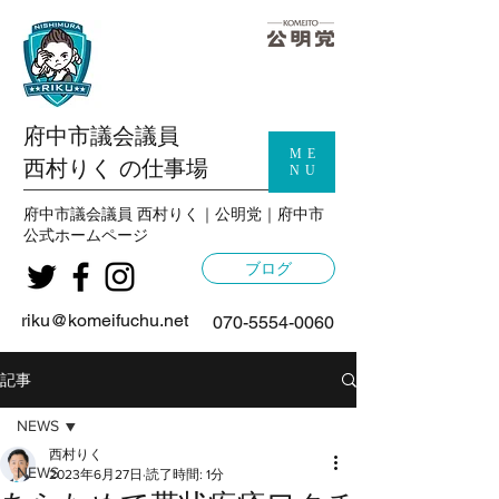
府中市議会議員
ME
西村りく の仕事場
NU
府中市議会議員 西村りく｜公明党｜府中市
公式
ホームページ
ブログ
riku@komeifuchu.net
070-5554-0060
記事
NEWS
西村りく
NEWS
2023年6月27日
読了時間: 1分