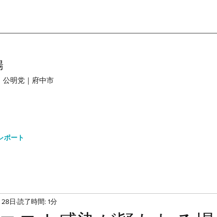
場
｜公明党｜府中市
レポート
月28日
読了時間: 1分