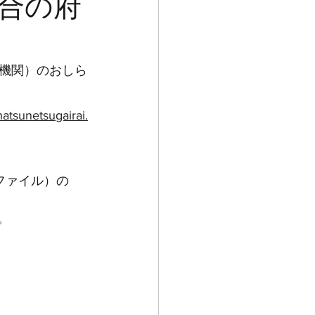
合の府
）
機関）のおしら
atsunetsugairai.
1ファイル）の
。