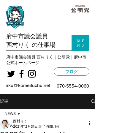
府中市議会議員
ME
西村りく の仕事場
NU
府中市議会議員 西村りく｜公明党｜府中市
公式
ホームページ
ブログ
riku@komeifuchu.net
070-5554-0060
記事
NEWS
西村りく
NEWS
2021年12月31日
読了時間: 1分