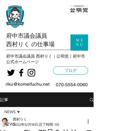
府中市議会議員
ME
西村りく の仕事場
NU
府中市議会議員 西村りく｜公明党｜府中市
公式
ホームページ
ブログ
riku@komeifuchu.net
070-5554-0060
記事
NEWS
西村りく
NEWS
2022年12月14日
読了時間: 1分