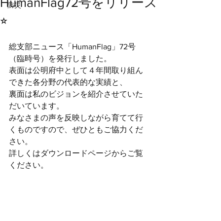
HumanFlag72号をリリース
防災
⭐︎
総支部ニュース「HumanFlag」72号
（臨時号）を発行しました。
表面は公明府中として４年間取り組ん
できた各分野の代表的な実績と、
裏面は私のビジョンを紹介させていた
だいています。
みなさまの声を反映しながら育てて行
くものですので、ぜひともご協力くだ
さい。
詳しくはダウンロードページからご覧
ください。